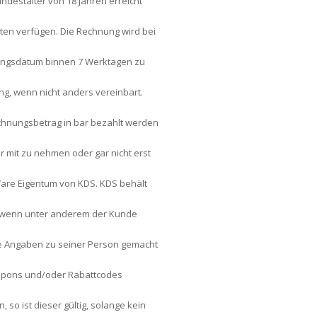
Mindestalter von 18 Jahren erreicht
ten verfügen. Die Rechnung wird bei
nungsdatum binnen 7 Werktagen zu
ng, wenn nicht anders vereinbart.
chnungsbetrag in bar bezahlt werden
r mit zu nehmen oder gar nicht erst
 Ware Eigentum von KDS. KDS behält
rn, wenn unter anderem der Kunde
he Angaben zu seiner Person gemacht
Coupons und/oder Rabattcodes
o ist dieser gültig, solange kein