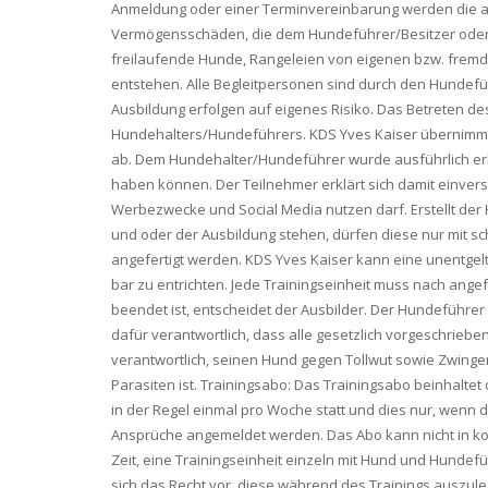
Anmeldung oder einer Terminvereinbarung werden die al
Vermögensschäden, die dem Hundeführer/Besitzer oder 
freilaufende Hunde, Rangeleien von eigenen bzw. fremd
entstehen. Alle Begleitpersonen sind durch den Hundefü
Ausbildung erfolgen auf eigenes Risiko. Das Betreten des
Hundehalters/Hundeführers. KDS Yves Kaiser übernimmt ke
ab. Dem Hundehalter/Hundeführer wurde ausführlich erkl
haben können. Der Teilnehmer erklärt sich damit einvers
Werbezwecke und Social Media nutzen darf. Erstellt de
und oder der Ausbildung stehen, dürfen diese nur mit s
angefertigt werden. KDS Yves Kaiser kann eine unentgelt
bar zu entrichten. Jede Trainingseinheit muss nach ang
beendet ist, entscheidet der Ausbilder. Der Hundeführer
dafür verantwortlich, dass alle gesetzlich vorgeschriebe
verantwortlich, seinen Hund gegen Tollwut sowie Zwinge
Parasiten ist. Trainingsabo: Das Trainingsabo beinhaltet
in der Regel einmal pro Woche statt und dies nur, wenn d
Ansprüche angemeldet werden. Das Abo kann nicht in ko
Zeit, eine Trainingseinheit einzeln mit Hund und Hundef
sich das Recht vor, diese während des Trainings auszul