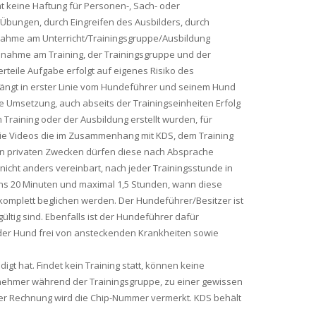
 keine Haftung für Personen-, Sach- oder
bungen, durch Eingreifen des Ausbilders, durch
lnahme am Unterricht/Trainingsgruppe/Ausbildung
ilnahme am Training, der Trainingsgruppe und der
rteile Aufgabe erfolgt auf eigenes Risiko des
 hängt in erster Linie vom Hundeführer und seinem Hund
 Umsetzung, auch abseits der Trainingseinheiten Erfolg
Training oder der Ausbildung erstellt wurden, für
wie Videos die im Zusammenhang mit KDS, dem Training
rein privaten Zwecken dürfen diese nach Absprache
icht anders vereinbart, nach jeder Trainingsstunde in
ens 20 Minuten und maximal 1,5 Stunden, wann diese
 komplett beglichen werden. Der Hundeführer/Besitzer ist
ltig sind. Ebenfalls ist der Hundeführer dafür
 der Hund frei von ansteckenden Krankheiten sowie
gt hat. Findet kein Training statt, können keine
lnehmer während der Trainingsgruppe, zu einer gewissen
f der Rechnung wird die Chip-Nummer vermerkt. KDS behält