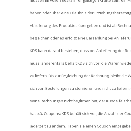
müssen im vollen Besitz ihrer geistigen Kräfte sein, ein 
haben oder über eine Erlaubnis der Erziehungsberechtig
Ablieferung des Produktes übergeben und ist ab Rech
begleichen oder es erfolgt eine Barzahlung bei Anlieferu
KDS kann darauf bestehen, dass bei Anlieferung der Re
muss, anderenfalls behält KDS sich vor, die Waren wiede
zu liefern. Bis zur Begleichung der Rechnung, bleibt die
sich vor, Bestellungen zu stornieren und nicht zu liefe
seine Rechnungen nicht beglichen hat, der Kunde falsc
hat o.ä. Coupons: KDS behält sich vor, die Anzahl der 
jederzeit zu ändern. Haben sie einen Coupon eingegeben, s