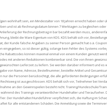
Belgien wohnhaft sein, ein Mindestalter von 18 Jahren erreicht haben oder
ben und ist ab Rechnungsdatum binnen 7 Werktagen zu begleichen oder es
Anlieferung der Rechnungsbetrag in bar bezahlt werden muss, anderenfal
echnung, bleibt die Ware Eigentum von KDS. KDS behält sich vor, Bestellung
t, der Kunde falsche Angaben zu seiner Person gemacht hat o.ä. Coupons
 eingegeben, so ist dieser gültig, solange kein Fehler des Systems vorlie
iche Rabattcodes können maximal einmal von einem Kunden genutzt werd
es mit anderen Reduktionen kombinierbar sind. Die von Ihnen gewünschte L
er gewünschten Lieferzeit zu liefern. Sie werden darüber informiert und es w
er Angabe von Name, Adresse, Bestellnummer, bestellte Artikel und Gesam
n nur die Personen berücksichtigt, die alle geforderten Bedingungen erfül
Rechtsweg ist ausgeschlossen. KDS behält sich vor, Teilnehmer bei Ver
ilnahme an den Gewinnspielen besteht nicht. Training/Hundeschule/Trai
ibt während des Trainings verantwortlicher Hundehalter und Tieraufseher.
er. Der Hundehalter/Hundeführer verpflichtet sich, die Haftung im Schad
aftet für alle entstandenen Schäden. Die Anmeldung sowie die Terminverei