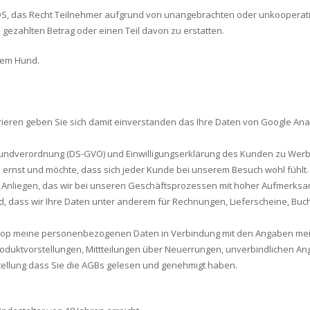
KDS, das Recht Teilnehmer aufgrund von unangebrachten oder unkooperati
ezahlten Betrag oder einen Teil davon zu erstatten.
 dem Hund.
rieren geben Sie sich damit einverstanden das Ihre Daten von Google An
rundverordnung (DS-GVO) und Einwilligungserklärung des Kunden zu Wer
st und möchte, dass sich jeder Kunde bei unserem Besuch wohl fühlt. De
es Anliegen, das wir bei unseren Geschäftsprozessen mit hoher Aufmerksamk
nd, dass wir Ihre Daten unter anderem für Rechnungen, Lieferscheine, Bu
g Shop meine personenbezogenen Daten in Verbindung mit den Angaben m
duktvorstellungen, Mittteilungen über Neuerrungen, unverbindlichen Ang
stellung dass Sie die AGBs gelesen und genehmigt haben.