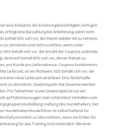
 über eine Erlaubnis der Erziehungsberechtigten verfügen.
 erfolgt eine Barzahlung bei Anlieferung, wenn nicht
ls behält KDS sich vor, die Waren wieder mit zu nehmen
en zu stornieren und nicht zu liefern, wenn unter
: KDS behält sich vor, die Anzahl der Coupons und/oder
gt, demnach behält KDS sich vor, diesen Rabatt zu
en, pro Kunde pro Lieferadresse. Coupons kombinieren:
ieferzeit, ist ein Richtwert. KDS behält sich vor, die
ird eine neue Lieferzeit vereinbart. Eine fehlerhafte
tsumme zu stornieren. Gewinnspiele: Die Gewinne werden
len. Pro Teilnehmer sowie Gewinnspiel ist nur ein
dacht auf Falschaussagen oder schlechtem Verhalten vom
ningsgruppen/Ausbildung: Haftung des Hundehalters: Der
 Der Hundehalter/Hundeführer ist selbst haftend für
ensfall persönlich zu übernehmen, wenn ein Dritter für
nbarung für das Training sind verbindlich. Mit einer