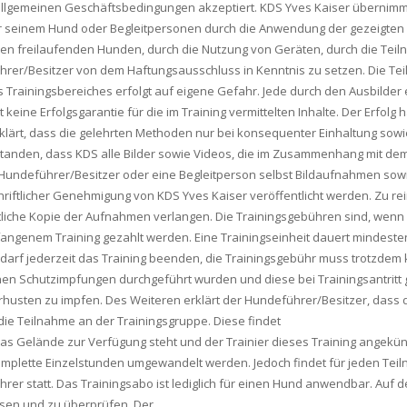
lgemeinen Geschäftsbedingungen akzeptiert. KDS Yves Kaiser übernimmt
seinem Hund oder Begleitpersonen durch die Anwendung der gezeigten Ü
en freilaufenden Hunden, durch die Nutzung von Geräten, durch die Tei
hrer/Besitzer von dem Haftungsausschluss in Kenntnis zu setzen. Die Te
 Trainingsbereiches erfolgt auf eigene Gefahr. Jede durch den Ausbilder e
ine Erfolgsgarantie für die im Training vermittelten Inhalte. Der Erfolg
ärt, dass die gelehrten Methoden nur bei konsequenter Einhaltung sowie
tanden, dass KDS alle Bilder sowie Videos, die im Zusammenhang mit dem 
r Hundeführer/Besitzer oder eine Begleitperson selbst Bildaufnahmen so
chriftlicher Genehmigung von KDS Yves Kaiser veröffentlicht werden. Zu 
liche Kopie der Aufnahmen verlangen. Die Trainingsgebühren sind, wenn n
efangenem Training gezahlt werden. Eine Trainingseinheit dauert mindest
 darf jederzeit das Training beenden, die Trainingsgebühr muss trotzdem
nen Schutzimpfungen durchgeführt wurden und diese bei Trainingsantritt gü
rhusten zu impfen. Des Weiteren erklärt der Hundeführer/Besitzer, dass
 die Teilnahme an der Trainingsgruppe. Diese findet
as Gelände zur Verfügung steht und der Trainier dieses Training angekündi
mplette Einzelstunden umgewandelt werden. Jedoch findet für jeden Tei
ührer statt. Das Trainingsabo ist lediglich für einen Hund anwendbar. Au
esen und zu überprüfen. Der